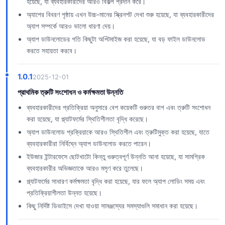
হয়েছে, যা ব্যবহারকারীদের আরও বিকল্প প্রদান করে।
অ্যাপের বিবরণ পৃষ্ঠায় এখন উচ্চ-মানের স্ক্রিনশট দেখা শুরু হয়েছে, যা ব্যবহারকারীদের
অ্যাপ সম্পর্কে আরও ভালো ধারণা দেয়।
অ্যাপ ডাউনলোডের গতি কিছুটা অপ্টিমাইজ করা হয়েছে, যা বড় ফাইল ডাউনলোড
করতে সহায়তা করবে।
1.0.1
2025-12-01
প্রাথমিক ত্রুটি সংশোধন ও কর্মক্ষমতা উন্নতি
ব্যবহারকারীদের প্রতিক্রিয়া অনুসারে বেশ কয়েকটি গুরুতর বাগ এবং ত্রুটি সংশোধন
করা হয়েছে, যা প্ল্যাটফর্মের স্থিতিশীলতা বৃদ্ধি করেছে।
অ্যাপ ডাউনলোড প্রক্রিয়াকে আরও স্থিতিশীল এবং ত্রুটিমুক্ত করা হয়েছে, যাতে
ব্যবহারকারীরা নির্বিঘ্নে অ্যাপ ডাউনলোড করতে পারেন।
ইউজার ইন্টারফেসে ছোটখাটো কিন্তু গুরুত্বপূর্ণ উন্নতি আনা হয়েছে, যা সামগ্রিক
ব্যবহারকারীর অভিজ্ঞতাকে আরও মসৃণ করে তুলেছে।
প্ল্যাটফর্মের সাধারণ কর্মক্ষমতা বৃদ্ধি করা হয়েছে, যার ফলে অ্যাপ লোডিং সময় এবং
প্রতিক্রিয়াশীলতা উন্নত হয়েছে।
কিছু নির্দিষ্ট ডিভাইসে দেখা যাওয়া সামঞ্জস্যের সমস্যাগুলি সমাধান করা হয়েছে।