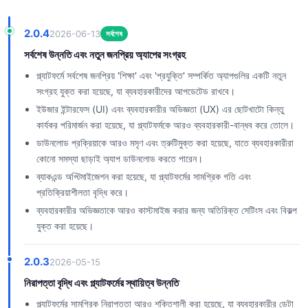
2.0.4
2026-06-13
সর্বশেষ
সর্বশেষ উন্নতি এবং নতুন জনপ্রিয় অ্যাপের সংগ্রহ
প্ল্যাটফর্মে সর্বশেষ জনপ্রিয় 'শিক্ষা' এবং 'প্রযুক্তি' সম্পর্কিত অ্যাপগুলির একটি নতুন
সংগ্রহ যুক্ত করা হয়েছে, যা ব্যবহারকারীদের আপডেটেড রাখবে।
ইউজার ইন্টারফেস (UI) এবং ব্যবহারকারীর অভিজ্ঞতা (UX) এর ছোটখাটো কিন্তু
কার্যকর পরিমার্জন করা হয়েছে, যা প্ল্যাটফর্মকে আরও ব্যবহারকারী-বান্ধব করে তোলে।
ডাউনলোড প্রক্রিয়াকে আরও মসৃণ এবং ত্রুটিমুক্ত করা হয়েছে, যাতে ব্যবহারকারীরা
কোনো সমস্যা ছাড়াই অ্যাপ ডাউনলোড করতে পারেন।
ব্যাকএন্ড অপ্টিমাইজেশন করা হয়েছে, যা প্ল্যাটফর্মের সামগ্রিক গতি এবং
প্রতিক্রিয়াশীলতা বৃদ্ধি করে।
ব্যবহারকারীর অভিজ্ঞতাকে আরও কাস্টমাইজ করার জন্য অতিরিক্ত সেটিংস এবং বিকল্প
যুক্ত করা হয়েছে।
2.0.3
2026-05-15
নিরাপত্তা বৃদ্ধি এবং প্ল্যাটফর্মের স্থায়িত্ব উন্নতি
প্ল্যাটফর্মের সামগ্রিক নিরাপত্তা আরও শক্তিশালী করা হয়েছে, যা ব্যবহারকারীর ডেটা