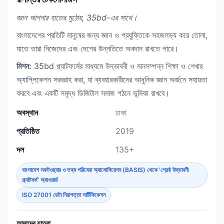
জ্ঞান আপনার হাতের মুঠোয়, 35bd-এর সাথে।
বাংলাদেশের প্রতিটি মানুষের জন্য জ্ঞান ও প্রযুক্তিকে সহজলভ্য করে তোলা,
যাতে তারা নিজেদের এবং দেশের উন্নতিতে অবদান রাখতে পারে।
মিশন:
35bd প্ল্যাটফর্মের মাধ্যমে উদ্ভাবনী ও মানসম্পন্ন শিক্ষা ও শেখার
অ্যাপ্লিকেশন সরবরাহ করা, যা ব্যবহারকারীদের আধুনিক জ্ঞান অর্জনে সহায়তা
করবে এবং একটি সমৃদ্ধ ডিজিটাল সমাজ গঠনে ভূমিকা রাখবে।
অবস্থান
ঢাকা
প্রতিষ্ঠিত
2019
দল
135+
বাংলাদেশ সফটওয়্যার ও তথ্য পরিষেবা অ্যাসোসিয়েশন (BASIS) থেকে 'শ্রেষ্ঠ উদ্ভাবনী
প্ল্যাটফর্ম' অ্যাওয়ার্ড
ISO 27001 ডেটা নিরাপত্তা সার্টিফিকেশন
আমাদের যাত্রা