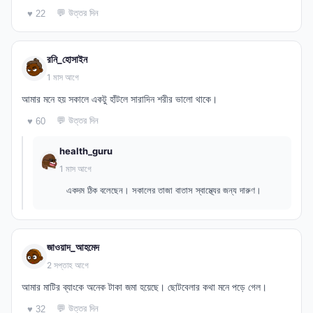
💬 উত্তর দিন
♥ 22
রনি_হোসাইন
1 মাস আগে
আমার মনে হয় সকালে একটু হাঁটলে সারাদিন শরীর ভালো থাকে।
💬 উত্তর দিন
♥ 60
health_guru
1 মাস আগে
একদম ঠিক বলেছেন। সকালের তাজা বাতাস স্বাস্থ্যের জন্য দারুণ।
জাওয়াদ_আহমেদ
2 সপ্তাহ আগে
আমার মাটির ব্যাংকে অনেক টাকা জমা হয়েছে। ছোটবেলার কথা মনে পড়ে গেল।
💬 উত্তর দিন
♥ 32