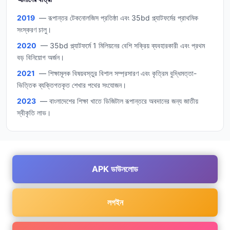
2019
— রূপান্তর টেকনোলজিস প্রতিষ্ঠা এবং 35bd প্ল্যাটফর্মের প্রাথমিক
সংস্করণ চালু।
2020
— 35bd প্ল্যাটফর্মে 1 মিলিয়নের বেশি সক্রিয় ব্যবহারকারী এবং প্রথম
বড় বিনিয়োগ অর্জন।
2021
— শিক্ষামূলক বিষয়বস্তুর বিশাল সম্প্রসারণ এবং কৃত্রিম বুদ্ধিমত্তা-
ভিত্তিক ব্যক্তিগতকৃত শেখার পথের সংযোজন।
2023
— বাংলাদেশের শিক্ষা খাতে ডিজিটাল রূপান্তরে অবদানের জন্য জাতীয়
স্বীকৃতি লাভ।
APK ডাউনলোড
লগইন