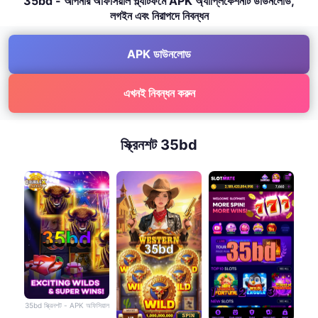
35bd - আপনার অফিসিয়াল প্ল্যাটফর্মে APK অ্যাপ্লিকেশনটি ডাউনলোড,
লগইন এবং নিরাপদে নিবন্ধন
APK ডাউনলোড
এখনই নিবন্ধন করুন
স্ক্রিনশট 35bd
35bd স্ক্রিনশট - APK অফিসিয়াল