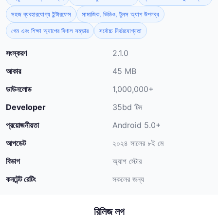
সহজ ব্যবহারযোগ্য ইন্টারফেস
সামাজিক, ভিডিও, টুলস অ্যাপ উপলব্ধ
গেম এবং শিক্ষা অ্যাপের বিশাল সম্ভার
সর্বোচ্চ নির্ভরযোগ্যতা
সংস্করণ
2.1.0
আকার
45 MB
ডাউনলোড
1,000,000+
Developer
35bd টিম
প্রয়োজনীয়তা
Android 5.0+
আপডেট
২০২৪ সালের ৮ই মে
বিভাগ
অ্যাপ স্টোর
কনটেন্ট রেটিং
সকলের জন্য
রিলিজ লগ