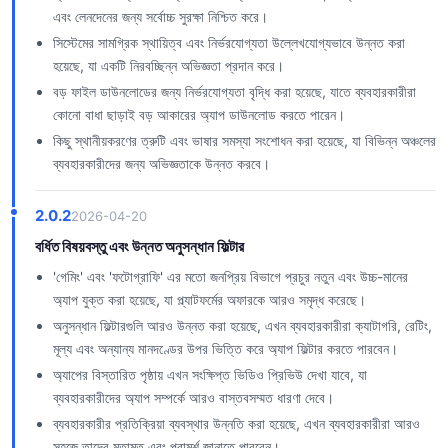
এবং লেনদেনের জন্য সর্বোচ্চ সুরক্ষা নিশ্চিত করে।
সিস্টেমের সামগ্রিক স্থায়িত্ব এবং নির্ভরযোগ্যতা উল্লেখযোগ্যভাবে উন্নত করা
হয়েছে, যা একটি নিরবচ্ছিন্ন অভিজ্ঞতা প্রদান করে।
বড় ফাইল ডাউনলোডের জন্য নির্ভরযোগ্যতা বৃদ্ধি করা হয়েছে, যাতে ব্যবহারকারীরা
কোনো বাধা ছাড়াই বড় আকারের অ্যাপ ডাউনলোড করতে পারেন।
কিছু স্থানীয়করণের ত্রুটি এবং ভাষার সমস্যা সংশোধন করা হয়েছে, যা বিভিন্ন অঞ্চলের
ব্যবহারকারীদের জন্য অভিজ্ঞতাকে উন্নত করবে।
2.0.2
2026-04-20
বর্ধিত বিষয়বস্তু এবং উন্নত অনুসন্ধান ফিল্টার
'গেমিং' এবং 'ফটোগ্রাফি' এর মতো জনপ্রিয় বিভাগে প্রচুর নতুন এবং উচ্চ-মানের
অ্যাপ যুক্ত করা হয়েছে, যা প্ল্যাটফর্মের অফারকে আরও সমৃদ্ধ করেছে।
অনুসন্ধান ফিল্টারগুলি আরও উন্নত করা হয়েছে, এখন ব্যবহারকারীরা ক্যাটাগরি, রেটিং,
মূল্য এবং অন্যান্য মানদণ্ডের উপর ভিত্তি করে অ্যাপ ফিল্টার করতে পারবেন।
অ্যাপের বিস্তারিত পৃষ্ঠায় এখন সংক্ষিপ্ত ভিডিও প্রিভিউ দেখা যাবে, যা
ব্যবহারকারীদের অ্যাপ সম্পর্কে আরও বাস্তবসম্মত ধারণা দেবে।
ব্যবহারকারীর প্রতিক্রিয়া ব্যবস্থার উন্নতি করা হয়েছে, এখন ব্যবহারকারীরা আরও
সহজে তাদের মতামত এবং পরামর্শ জানাতে পারবেন।