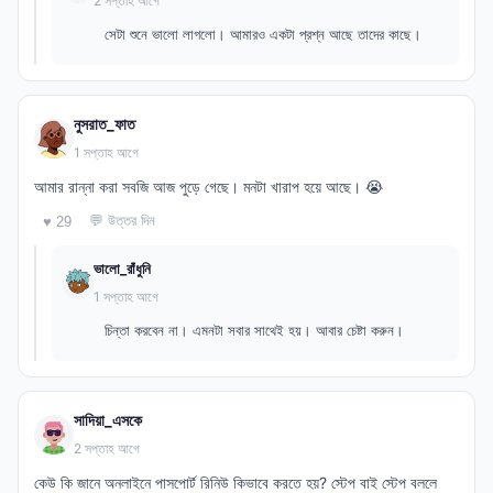
2 সপ্তাহ আগে
সেটা শুনে ভালো লাগলো। আমারও একটা প্রশ্ন আছে তাদের কাছে।
নুসরাত_ফাত
1 সপ্তাহ আগে
আমার রান্না করা সবজি আজ পুড়ে গেছে। মনটা খারাপ হয়ে আছে। 😭
💬 উত্তর দিন
♥ 29
ভালো_রাঁধুনি
1 সপ্তাহ আগে
চিন্তা করবেন না। এমনটা সবার সাথেই হয়। আবার চেষ্টা করুন।
সাদিয়া_এসকে
2 সপ্তাহ আগে
কেউ কি জানে অনলাইনে পাসপোর্ট রিনিউ কিভাবে করতে হয়? স্টেপ বাই স্টেপ বললে