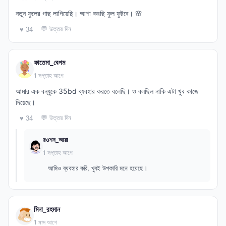
নতুন ফুলের গাছ লাগিয়েছি। আশা করছি ফুল ফুটবে। 🌸
💬 উত্তর দিন
♥ 34
ফাতেমা_বেগম
1 সপ্তাহ আগে
আমার এক বন্ধুকে 35bd ব্যবহার করতে বলেছি। ও বলছিল নাকি এটা খুব কাজে
দিয়েছে।
💬 উত্তর দিন
♥ 34
রওশন_আরা
1 সপ্তাহ আগে
আমিও ব্যবহার করি, খুবই উপকারি মনে হয়েছে।
মিনা_রহমান
1 মাস আগে