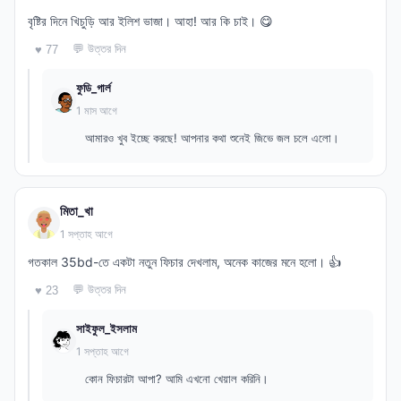
বৃষ্টির দিনে খিচুড়ি আর ইলিশ ভাজা। আহা! আর কি চাই। 😋
💬 উত্তর দিন
♥ 77
ফুডি_গার্ল
1 মাস আগে
আমারও খুব ইচ্ছে করছে! আপনার কথা শুনেই জিভে জল চলে এলো।
মিতা_খা
1 সপ্তাহ আগে
গতকাল 35bd-তে একটা নতুন ফিচার দেখলাম, অনেক কাজের মনে হলো। 👍
💬 উত্তর দিন
♥ 23
সাইফুল_ইসলাম
1 সপ্তাহ আগে
কোন ফিচারটা আপা? আমি এখনো খেয়াল করিনি।