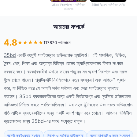
35bd Preview - অফিসিয়াল
35bd স্ক্রিনশট অফিসিয়াল APK
ডাউনলোড
আমাদের সম্পর্কে
4.8
★
★
★
★
★
117870 পর্যালোচনা
35bd
একটি বহুমুখী সফটওয়্যার ডাউনলোড প্ল্যাটফর্ম। এটি সামাজিক, ভিডিও,
টুলস, গেম, শিক্ষা এবং অন্যান্য বিভিন্ন ধরনের অ্যাপ্লিকেশনের বিশাল সংগ্রহ
সরবরাহ করে। ব্যবহারকারীরা এখানে তাদের পছন্দের সব অ্যাপ নিরাপদে এবং দ্রুত
খুঁজে পেতে পারেন। প্ল্যাটফর্মটি নিয়মিতভাবে নতুন সংস্করণ এবং আপডেট প্রদান
করে, যা নিশ্চিত করে যে আপনি সর্বদা সর্বশেষ এবং সেরা সফটওয়্যার ব্যবহার
করছেন। 35bd ব্যবহারকারীদের জন্য একটি নির্ভরযোগ্য এবং সুরক্ষিত ডাউনলোড
অভিজ্ঞতা নিশ্চিত করতে প্রতিশ্রুতিবদ্ধ। এর সহজ ইন্টারফেস এবং দ্রুত ডাউনলোড
গতি এটিকে ব্যবহারকারীদের জন্য একটি আদর্শ পছন্দ করে তোলে। আপনার ডিজিটাল
প্রয়োজনের জন্য 35bd-এর সাথে সংযুক্ত থাকুন।
বহুমুখী সফটওয়্যার সংগ্রহ
নিরাপদ ও সুরক্ষিত ডাউনলোড
দ্রুত আপডেট ও নতুন সংস্করণ