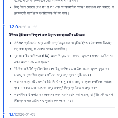
হয়েছে, যাতে সব ডিভাইসে সেরা অভিজ্ঞতা পাওয়া যায়।
কিছু বিরল ক্ষেত্রে দেখা যাওয়া বাগ এবং অপ্রত্যাশিত আচরণ সংশোধন করা হয়েছে, যা
প্ল্যাটফর্মের সামগ্রিক স্থায়িত্বকে নিশ্চিত করে।
1.2.0
2026-01-25
ইউজার ইন্টারফেস রিফ্রেশ এবং উন্নত ব্যবহারকারীর অভিজ্ঞতা
35bd প্ল্যাটফর্মের জন্য একটি সম্পূর্ণ নতুন এবং আধুনিক ইউজার ইন্টারফেস ডিজাইন
চালু করা হয়েছে, যা দেখতে আরও আকর্ষণীয়।
ব্যবহারকারীর অভিজ্ঞতা (UX) আরও উন্নত করা হয়েছে, অ্যাপের মাধ্যমে নেভিগেশন
এখন আরও সহজ এবং স্বজ্ঞাত।
'ভিডিও এডিটিং' ক্যাটাগরিতে বেশ কিছু জনপ্রিয় এবং উচ্চ-মানের অ্যাপ যুক্ত করা
হয়েছে, যা সৃজনশীল ব্যবহারকারীদের জন্য নতুন সুযোগ সৃষ্টি করবে।
অ্যাপের জন্য রেটিং এবং রিভিউ সিস্টেম চালু করা হয়েছে, যা ব্যবহারকারীদের মতামত
প্রকাশ করতে এবং অন্যদের জন্য তথ্যপূর্ণ সিদ্ধান্ত নিতে সাহায্য করবে।
অফলাইন ডাউনলোড সারসংক্ষেপের জন্য সমর্থন যোগ করা হয়েছে, যা ইন্টারনেট সংযোগ
বিচ্ছিন্ন হলেও ডাউনলোড পুনরায় শুরু করতে দেয়।
1.1.1
2026-01-05