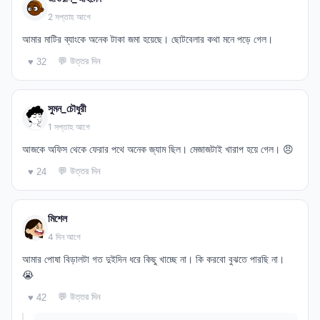
2 সপ্তাহ আগে
আমার মাটির ব্যাংকে অনেক টাকা জমা হয়েছে। ছোটবেলার কথা মনে পড়ে গেল।
💬 উত্তর দিন
♥ 32
সুমন_চৌধুরী
1 সপ্তাহ আগে
আজকে অফিস থেকে ফেরার পথে অনেক জ্যাম ছিল। মেজাজটাই খারাপ হয়ে গেল। 😠
💬 উত্তর দিন
♥ 24
মিশেল
4 দিন আগে
আমার পোষা বিড়ালটা গত দুইদিন ধরে কিছু খাচ্ছে না। কি করবো বুঝতে পারছি না।
😭
💬 উত্তর দিন
♥ 42