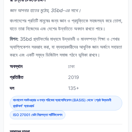
জ্ঞান আপনার হাতের মুঠোয়, 35bd-এর সাথে।
বাংলাদেশের প্রতিটি মানুষের জন্য জ্ঞান ও প্রযুক্তিকে সহজলভ্য করে তোলা,
যাতে তারা নিজেদের এবং দেশের উন্নতিতে অবদান রাখতে পারে।
মিশন:
35bd প্ল্যাটফর্মের মাধ্যমে উদ্ভাবনী ও মানসম্পন্ন শিক্ষা ও শেখার
অ্যাপ্লিকেশন সরবরাহ করা, যা ব্যবহারকারীদের আধুনিক জ্ঞান অর্জনে সহায়তা
করবে এবং একটি সমৃদ্ধ ডিজিটাল সমাজ গঠনে ভূমিকা রাখবে।
অবস্থান
ঢাকা
প্রতিষ্ঠিত
2019
দল
135+
বাংলাদেশ সফটওয়্যার ও তথ্য পরিষেবা অ্যাসোসিয়েশন (BASIS) থেকে 'শ্রেষ্ঠ উদ্ভাবনী
প্ল্যাটফর্ম' অ্যাওয়ার্ড
ISO 27001 ডেটা নিরাপত্তা সার্টিফিকেশন
আমাদের যাত্রা