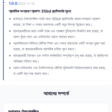
1.0.0
2025-11-15
প্রাথমিক সংস্করণ প্রকাশ: 35bd প্ল্যাটফর্মের সূচনা
রূপান্তর টেকনোলজিস গর্বের সাথে 35bd প্ল্যাটফর্মের প্রথম সংস্করণ প্রকাশ
করেছে, যা শিক্ষা ও শেখার অ্যাপসের একটি নতুন দিগন্ত উন্মোচন করে।
ব্যবহারকারীদের জন্য একটি সহজ এবং স্বজ্ঞাত ইন্টারফেস ডিজাইন করা হয়েছে, যা
অ্যাপ খুঁজে পেতে এবং ডাউনলোড করতে সাহায্য করবে।
প্রাথমিকভাবে বিভিন্ন মৌলিক শিক্ষা এবং শেখার অ্যাপসের একটি সংগ্রহ যুক্ত করা
হয়েছে, যা ব্যবহারকারীদের প্রাথমিক চাহিদা পূরণ করবে।
ব্যবহারকারী নিবন্ধন এবং লগইন কার্যকারিতা সম্পূর্ণরূপে চালু করা হয়েছে, যা ব্যক্তিগত
অভিজ্ঞতা নিশ্চিত করে।
অ্যাপ ডাউনলোড এবং ইনস্টলেশনের মৌলিক সুবিধাগুলি নির্ভরযোগ্যভাবে কাজ করছে,
যা একটি মসৃণ শুরু প্রদান করে।
আমাদের সম্পর্কে
রূপান্তর টেকনোলজিস