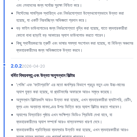
এবং লেনদেনের জন্য সর্বোচ্চ সুরক্ষা নিশ্চিত করে।
সিস্টেমের সামগ্রিক স্থায়িত্ব এবং নির্ভরযোগ্যতা উল্লেখযোগ্যভাবে উন্নত করা
হয়েছে, যা একটি নিরবচ্ছিন্ন অভিজ্ঞতা প্রদান করে।
বড় ফাইল ডাউনলোডের জন্য নির্ভরযোগ্যতা বৃদ্ধি করা হয়েছে, যাতে ব্যবহারকারীরা
কোনো বাধা ছাড়াই বড় আকারের অ্যাপ ডাউনলোড করতে পারেন।
কিছু স্থানীয়করণের ত্রুটি এবং ভাষার সমস্যা সংশোধন করা হয়েছে, যা বিভিন্ন অঞ্চলের
ব্যবহারকারীদের জন্য অভিজ্ঞতাকে উন্নত করবে।
2.0.2
2026-04-20
বর্ধিত বিষয়বস্তু এবং উন্নত অনুসন্ধান ফিল্টার
'গেমিং' এবং 'ফটোগ্রাফি' এর মতো জনপ্রিয় বিভাগে প্রচুর নতুন এবং উচ্চ-মানের
অ্যাপ যুক্ত করা হয়েছে, যা প্ল্যাটফর্মের অফারকে আরও সমৃদ্ধ করেছে।
অনুসন্ধান ফিল্টারগুলি আরও উন্নত করা হয়েছে, এখন ব্যবহারকারীরা ক্যাটাগরি, রেটিং,
মূল্য এবং অন্যান্য মানদণ্ডের উপর ভিত্তি করে অ্যাপ ফিল্টার করতে পারবেন।
অ্যাপের বিস্তারিত পৃষ্ঠায় এখন সংক্ষিপ্ত ভিডিও প্রিভিউ দেখা যাবে, যা
ব্যবহারকারীদের অ্যাপ সম্পর্কে আরও বাস্তবসম্মত ধারণা দেবে।
ব্যবহারকারীর প্রতিক্রিয়া ব্যবস্থার উন্নতি করা হয়েছে, এখন ব্যবহারকারীরা আরও
সহজে তাদের মতামত এবং পরামর্শ জানাতে পারবেন।