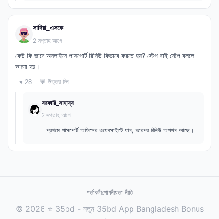
সাদিয়া_এসকে
2 সপ্তাহ আগে
কেউ কি জানে অনলাইনে পাসপোর্ট রিনিউ কিভাবে করতে হয়? স্টেপ বাই স্টেপ বললে
ভালো হয়।
💬 উত্তর দিন
♥ 28
সরকারি_সাহায্য
2 সপ্তাহ আগে
প্রথমে পাসপোর্ট অফিসের ওয়েবসাইটে যান, তারপর রিনিউ অপশন আছে।
শর্তাবলী
গোপনীয়তা নীতি
© 2026 ⭐ 35bd - নতুন 35bd App Bangladesh Bonus