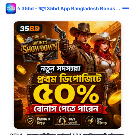
⭐ 35bd - নতুন 35bd App Bangladesh Bonus bKash