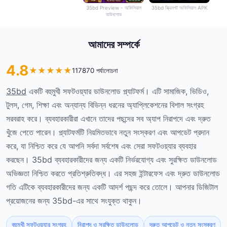
35bd Preview - অফিসিয়াল
35bd স্ক্রিনশট অফিসিয়াল APK
ডাউনলোড
আমাদের সম্পর্কে
4.8
★
★
★
★
★
117870 পর্যালোচনা
35bd
একটি বহুমুখী সফটওয়্যার ডাউনলোড প্ল্যাটফর্ম। এটি সামাজিক, ভিডিও,
টুলস, গেম, শিক্ষা এবং অন্যান্য বিভিন্ন ধরনের অ্যাপ্লিকেশনের বিশাল সংগ্রহ
সরবরাহ করে। ব্যবহারকারীরা এখানে তাদের পছন্দের সব অ্যাপ নিরাপদে এবং দ্রুত
খুঁজে পেতে পারেন। প্ল্যাটফর্মটি নিয়মিতভাবে নতুন সংস্করণ এবং আপডেট প্রদান
করে, যা নিশ্চিত করে যে আপনি সর্বদা সর্বশেষ এবং সেরা সফটওয়্যার ব্যবহার
করছেন। 35bd ব্যবহারকারীদের জন্য একটি নির্ভরযোগ্য এবং সুরক্ষিত ডাউনলোড
অভিজ্ঞতা নিশ্চিত করতে প্রতিশ্রুতিবদ্ধ। এর সহজ ইন্টারফেস এবং দ্রুত ডাউনলোড
গতি এটিকে ব্যবহারকারীদের জন্য একটি আদর্শ পছন্দ করে তোলে। আপনার ডিজিটাল
প্রয়োজনের জন্য 35bd-এর সাথে সংযুক্ত থাকুন।
বহুমুখী সফটওয়্যার সংগ্রহ
নিরাপদ ও সুরক্ষিত ডাউনলোড
দ্রুত আপডেট ও নতুন সংস্করণ