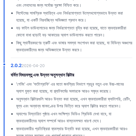
এবং লেনদেনের জন্য সর্বোচ্চ সুরক্ষা নিশ্চিত করে।
সিস্টেমের সামগ্রিক স্থায়িত্ব এবং নির্ভরযোগ্যতা উল্লেখযোগ্যভাবে উন্নত করা
হয়েছে, যা একটি নিরবচ্ছিন্ন অভিজ্ঞতা প্রদান করে।
বড় ফাইল ডাউনলোডের জন্য নির্ভরযোগ্যতা বৃদ্ধি করা হয়েছে, যাতে ব্যবহারকারীরা
কোনো বাধা ছাড়াই বড় আকারের অ্যাপ ডাউনলোড করতে পারেন।
কিছু স্থানীয়করণের ত্রুটি এবং ভাষার সমস্যা সংশোধন করা হয়েছে, যা বিভিন্ন অঞ্চলের
ব্যবহারকারীদের জন্য অভিজ্ঞতাকে উন্নত করবে।
2.0.2
2026-04-20
বর্ধিত বিষয়বস্তু এবং উন্নত অনুসন্ধান ফিল্টার
'গেমিং' এবং 'ফটোগ্রাফি' এর মতো জনপ্রিয় বিভাগে প্রচুর নতুন এবং উচ্চ-মানের
অ্যাপ যুক্ত করা হয়েছে, যা প্ল্যাটফর্মের অফারকে আরও সমৃদ্ধ করেছে।
অনুসন্ধান ফিল্টারগুলি আরও উন্নত করা হয়েছে, এখন ব্যবহারকারীরা ক্যাটাগরি, রেটিং,
মূল্য এবং অন্যান্য মানদণ্ডের উপর ভিত্তি করে অ্যাপ ফিল্টার করতে পারবেন।
অ্যাপের বিস্তারিত পৃষ্ঠায় এখন সংক্ষিপ্ত ভিডিও প্রিভিউ দেখা যাবে, যা
ব্যবহারকারীদের অ্যাপ সম্পর্কে আরও বাস্তবসম্মত ধারণা দেবে।
ব্যবহারকারীর প্রতিক্রিয়া ব্যবস্থার উন্নতি করা হয়েছে, এখন ব্যবহারকারীরা আরও
সহজে তাদের মতামত এবং পরামর্শ জানাতে পারবেন।