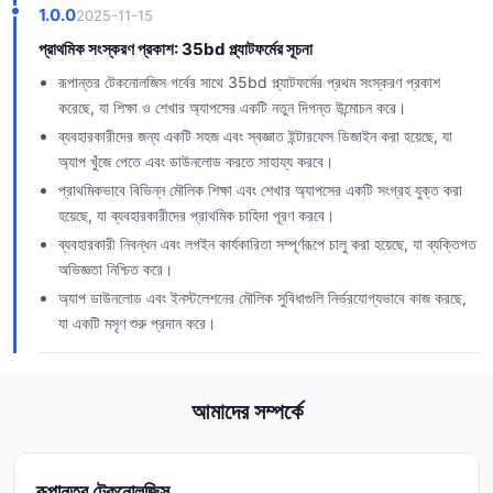
1.0.0
2025-11-15
প্রাথমিক সংস্করণ প্রকাশ: 35bd প্ল্যাটফর্মের সূচনা
রূপান্তর টেকনোলজিস গর্বের সাথে 35bd প্ল্যাটফর্মের প্রথম সংস্করণ প্রকাশ
করেছে, যা শিক্ষা ও শেখার অ্যাপসের একটি নতুন দিগন্ত উন্মোচন করে।
ব্যবহারকারীদের জন্য একটি সহজ এবং স্বজ্ঞাত ইন্টারফেস ডিজাইন করা হয়েছে, যা
অ্যাপ খুঁজে পেতে এবং ডাউনলোড করতে সাহায্য করবে।
প্রাথমিকভাবে বিভিন্ন মৌলিক শিক্ষা এবং শেখার অ্যাপসের একটি সংগ্রহ যুক্ত করা
হয়েছে, যা ব্যবহারকারীদের প্রাথমিক চাহিদা পূরণ করবে।
ব্যবহারকারী নিবন্ধন এবং লগইন কার্যকারিতা সম্পূর্ণরূপে চালু করা হয়েছে, যা ব্যক্তিগত
অভিজ্ঞতা নিশ্চিত করে।
অ্যাপ ডাউনলোড এবং ইনস্টলেশনের মৌলিক সুবিধাগুলি নির্ভরযোগ্যভাবে কাজ করছে,
যা একটি মসৃণ শুরু প্রদান করে।
আমাদের সম্পর্কে
রূপান্তর টেকনোলজিস