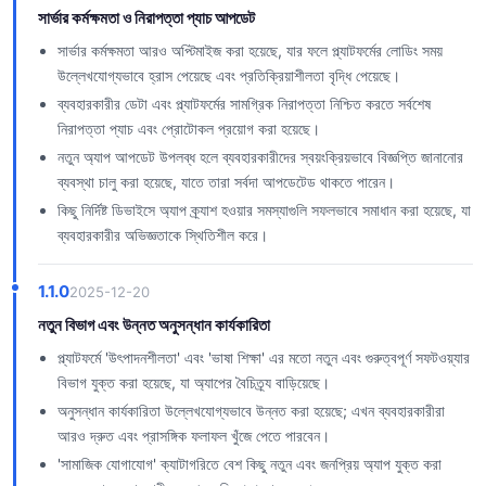
সার্ভার কর্মক্ষমতা ও নিরাপত্তা প্যাচ আপডেট
সার্ভার কর্মক্ষমতা আরও অপ্টিমাইজ করা হয়েছে, যার ফলে প্ল্যাটফর্মের লোডিং সময়
উল্লেখযোগ্যভাবে হ্রাস পেয়েছে এবং প্রতিক্রিয়াশীলতা বৃদ্ধি পেয়েছে।
ব্যবহারকারীর ডেটা এবং প্ল্যাটফর্মের সামগ্রিক নিরাপত্তা নিশ্চিত করতে সর্বশেষ
নিরাপত্তা প্যাচ এবং প্রোটোকল প্রয়োগ করা হয়েছে।
নতুন অ্যাপ আপডেট উপলব্ধ হলে ব্যবহারকারীদের স্বয়ংক্রিয়ভাবে বিজ্ঞপ্তি জানানোর
ব্যবস্থা চালু করা হয়েছে, যাতে তারা সর্বদা আপডেটেড থাকতে পারেন।
কিছু নির্দিষ্ট ডিভাইসে অ্যাপ ক্র্যাশ হওয়ার সমস্যাগুলি সফলভাবে সমাধান করা হয়েছে, যা
ব্যবহারকারীর অভিজ্ঞতাকে স্থিতিশীল করে।
1.1.0
2025-12-20
নতুন বিভাগ এবং উন্নত অনুসন্ধান কার্যকারিতা
প্ল্যাটফর্মে 'উৎপাদনশীলতা' এবং 'ভাষা শিক্ষা' এর মতো নতুন এবং গুরুত্বপূর্ণ সফটওয়্যার
বিভাগ যুক্ত করা হয়েছে, যা অ্যাপের বৈচিত্র্য বাড়িয়েছে।
অনুসন্ধান কার্যকারিতা উল্লেখযোগ্যভাবে উন্নত করা হয়েছে; এখন ব্যবহারকারীরা
আরও দ্রুত এবং প্রাসঙ্গিক ফলাফল খুঁজে পেতে পারবেন।
'সামাজিক যোগাযোগ' ক্যাটাগরিতে বেশ কিছু নতুন এবং জনপ্রিয় অ্যাপ যুক্ত করা