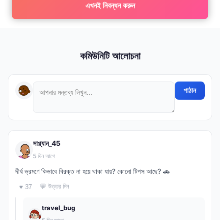
এখনই নিবন্ধন করুন
কমিউনিটি আলোচনা
পাঠান
সাপ্ল্যান_45
5 দিন আগে
দীর্ঘ ভ্রমণে কিভাবে বিরক্ত না হয়ে থাকা যায়? কোনো টিপস আছে? 🚗
💬 উত্তর দিন
♥ 37
travel_bug