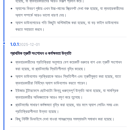
হয়েছে, যা ব্যবহারকারীদের আরও বিকল্প প্রদান করে।
অ্যাপের বিবরণ পৃষ্ঠায় এখন উচ্চ-মানের স্ক্রিনশট দেখা শুরু হয়েছে, যা ব্যবহারকারীদের
অ্যাপ সম্পর্কে আরও ভালো ধারণা দেয়।
অ্যাপ ডাউনলোডের গতি কিছুটা অপ্টিমাইজ করা হয়েছে, যা বড় ফাইল ডাউনলোড
করতে সহায়তা করবে।
1.0.1
2025-12-01
প্রাথমিক ত্রুটি সংশোধন ও কর্মক্ষমতা উন্নতি
ব্যবহারকারীদের প্রতিক্রিয়া অনুসারে বেশ কয়েকটি গুরুতর বাগ এবং ত্রুটি সংশোধন
করা হয়েছে, যা প্ল্যাটফর্মের স্থিতিশীলতা বৃদ্ধি করেছে।
অ্যাপ ডাউনলোড প্রক্রিয়াকে আরও স্থিতিশীল এবং ত্রুটিমুক্ত করা হয়েছে, যাতে
ব্যবহারকারীরা নির্বিঘ্নে অ্যাপ ডাউনলোড করতে পারেন।
ইউজার ইন্টারফেসে ছোটখাটো কিন্তু গুরুত্বপূর্ণ উন্নতি আনা হয়েছে, যা সামগ্রিক
ব্যবহারকারীর অভিজ্ঞতাকে আরও মসৃণ করে তুলেছে।
প্ল্যাটফর্মের সাধারণ কর্মক্ষমতা বৃদ্ধি করা হয়েছে, যার ফলে অ্যাপ লোডিং সময় এবং
প্রতিক্রিয়াশীলতা উন্নত হয়েছে।
কিছু নির্দিষ্ট ডিভাইসে দেখা যাওয়া সামঞ্জস্যের সমস্যাগুলি সমাধান করা হয়েছে।