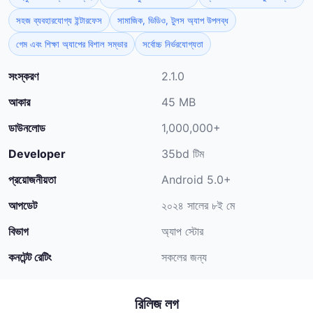
সহজ ব্যবহারযোগ্য ইন্টারফেস
সামাজিক, ভিডিও, টুলস অ্যাপ উপলব্ধ
গেম এবং শিক্ষা অ্যাপের বিশাল সম্ভার
সর্বোচ্চ নির্ভরযোগ্যতা
সংস্করণ
2.1.0
আকার
45 MB
ডাউনলোড
1,000,000+
Developer
35bd টিম
প্রয়োজনীয়তা
Android 5.0+
আপডেট
২০২৪ সালের ৮ই মে
বিভাগ
অ্যাপ স্টোর
কনটেন্ট রেটিং
সকলের জন্য
রিলিজ লগ