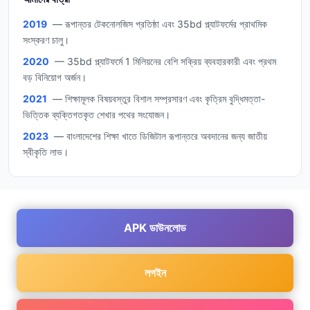
2019
— রূপান্তর টেকনোলজিস প্রতিষ্ঠা এবং 35bd প্ল্যাটফর্মের প্রাথমিক
সংস্করণ চালু।
2020
— 35bd প্ল্যাটফর্মে 1 মিলিয়নের বেশি সক্রিয় ব্যবহারকারী এবং প্রথম
বড় বিনিয়োগ অর্জন।
2021
— শিক্ষামূলক বিষয়বস্তুর বিশাল সম্প্রসারণ এবং কৃত্রিম বুদ্ধিমত্তা-
ভিত্তিক ব্যক্তিগতকৃত শেখার পথের সংযোজন।
2023
— বাংলাদেশের শিক্ষা খাতে ডিজিটাল রূপান্তরে অবদানের জন্য জাতীয়
স্বীকৃতি লাভ।
APK ডাউনলোড
লগইন